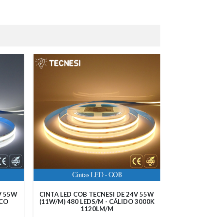
V 55W
CINTA LED COB TECNESI DE 24V 55W
CINTA LED C
NCO
(11W/M) 480 LEDS/M - CÁLIDO 3000K
(11W/M) 480
1120LM/M