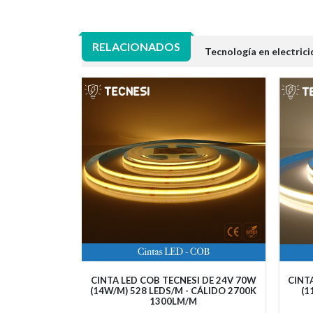
RELACIONADOS
Tecnología en electrici
 TECNESI DE
CINTA LED COB TECNESI DE 24V 70W
CINT
M) - CÁLIDO
(14W/M) 528 LEDS/M - CÁLIDO 2700K
(1
M/M
1300LM/M