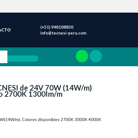
(+51) 948108830
ACTO
info@tecnesi-peru.com
CNESI de 24V 70W (14W/m)
do 2700K 1300lm/m
(14W/m). Colores disponibles 2700K 3000K 4000K