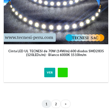
Cinta LED UL TECNESI de 70W (14W/m) 600 diodos SMD2835
(120LEDs/m) - Blanco 6000K 1510lm/m
VER
1
2
>