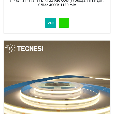
Cinta LED COB TECNESI de 24V 55W (11W/m) 480 LEDs/m -
Cálido 3000K 1120lm/m
VER